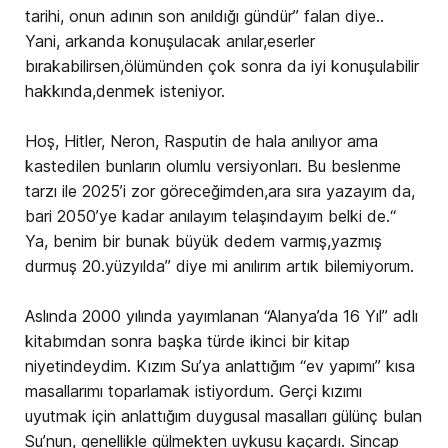
tarihi, onun adının son anıldığı gündür” falan diye..
Yani, arkanda konuşulacak anılar,eserler
bırakabilirsen,ölümünden çok sonra da iyi konuşulabilir
hakkında,denmek isteniyor.
Hoş, Hitler, Neron, Rasputin de hala anılıyor ama
kastedilen bunların olumlu versiyonları. Bu beslenme
tarzı ile 2025’i zor göreceğimden,ara sıra yazayım da,
bari 2050’ye kadar anılayım telaşındayım belki de.“
Ya, benim bir bunak büyük dedem varmış,yazmış
durmuş 20.yüzyılda” diye mi anılırım artık bilemiyorum.
Aslında 2000 yılında yayımlanan “Alanya’da 16 Yıl” adlı
kitabımdan sonra başka türde ikinci bir kitap
niyetindeydim. Kızım Su’ya anlattığım “ev yapımı” kısa
masallarımı toparlamak istiyordum. Gerçi kızımı
uyutmak için anlattığım duygusal masalları gülünç bulan
Su’nun, genellikle gülmekten uykusu kaçardı. Sincap