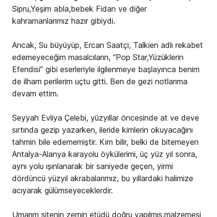
Sipru,Yeşim abla,bebek Fidan ve diğer
kahramanlarımız hazır gibiydi.
Ancak, Su büyüyüp, Ercan Saatçi, Talkien adlı rekabet
edemeyeceğim masalcıların, “Pop Star,Yüzüklerin
Efendisi” gibi eserleriyle ilgilenmeye başlayınca benim
de ilham perilerim uçtu gitti. Ben de gezi notlarıma
devam ettim.
Seyyah Evliya Çelebi, yüzyıllar öncesinde at ve deve
sırtında gezip yazarken, ileride kimlerin okuyacağını
tahmin bile edememiştir. Kim bilir, belki de bitemeyen
Antalya-Alanya karayolu öykülerimi, üç yüz yıl sonra,
aynı yolu ışınlanarak bir saniyede geçen, yirmi
dördüncü yüzyıl akrabalarımız, bu yıllardaki halimize
acıyarak gülümseyeceklerdir.
Umarım sitenin zemin etüdü doğru yapılmış,malzemesi