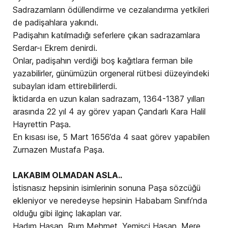
Sadrazamların ödüllendirme ve cezalandırma yetkileri
de padişahlara yakındı.
Padişahın katılmadığı seferlere çıkan sadrazamlara
Serdar-ı Ekrem denirdi.
Onlar, padişahın verdiği boş kağıtlara ferman bile
yazabilirler, günümüzün orgeneral rütbesi düzeyindeki
subayları idam ettirebilirlerdi.
İktidarda en uzun kalan sadrazam, 1364-1387 yılları
arasında 22 yıl 4 ay görev yapan Çandarlı Kara Halil
Hayrettin Paşa.
En kısası ise, 5 Mart 1656’da 4 saat görev yapabilen
Zurnazen Mustafa Paşa.
LAKABIM OLMADAN ASLA..
İstisnasız hepsinin isimlerinin sonuna Paşa sözcüğü
ekleniyor ve neredeyse hepsinin Hababam Sınıfı’nda
olduğu gibi ilginç lakapları var.
Hadım Hasan, Rum Mehmet, Yemişçi Hasan, Mere