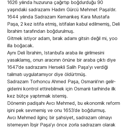
1626 yılında huzuruna çağırtıp boğdurduğu 90
yaşındaki sadrazamı Hadım Gürcü Mehmet Paşa’dır.
1644 yılında Sadrazam Kemankeş Kara Mustafa
Paşa, 2 kez istifa etmiş, istifaları kabul edilmemiş, Deli
İbrahim tarafından boğdurulmuş.
Gitmek istiyor adam, bırak adamı gitsin değil mi, yoo
illa boğacak.
Aynı Deli İbrahim, Istanbul’a araba ile girilmesini
yasaklamış, onun aracının önüne bir araba çıktı diye
1647’de sadrazamı Hersekli Salih Paşa’yı verdiği
talimatı uygulatamıyor diye öldürtmüş.
Sadrazam Torhoncu Ahmed Paşa, Osmanlı’nın gelir-
giderini kontrol ettirebilmek için Osmanlı tarihinde ilk
kez bütçe yaptırmak istemiş.
Dönemin padişahı Avcı Mehmed, bu ekonomik reform
işini pek sevmemiş ve onu 1653’de boğdurmuş.
Avcı Mehmed ilginç bir şahsiyet, sadrazam olmayı
istemeyen İbşir Paşa’yı önce zorla sadrazam olarak