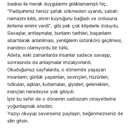
baskısı ile merak duygularımı gıdıklamamıştı hiç..
“Padişahımız henüz şafak sökmeden uyandı, sabah
namazını kıldı, atının kuyruğunu bağladı ve ordusuna
ilerleme emrini verdi”.. gibi pek çok klişelerle doluydu.
Savaşlar, antlaşmalar, bunların tarihleri, başarıların
abartılarak anlatılması, yenilgilerin üstünkörü geçilmesi,
inandırıcı olamıyordu bir türlü.
Adeta, eski zamanlarda insanlar sadece savaşıp,
sonrasında da anlaşmalar imzalıyorlardı.
Okuduğumuz sayfalarda, o dönemde yaşayan
insanların; günlük yaşamları, sevinçleri, hüzünleri,
tutkuları, aşkları, kutlamaları, giysileri, gelenekleri,
inançları neredeyse yok gibiydi.
İşte bu sefer de o dönemin sadrazam cinayetlerine
yoğunlaşmak istedim.
Yazıyı okuyup severseniz paylaşın, beğenmezseniz de
silin gitsin.