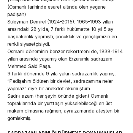
(Osmanlı tarihinde esaret altında ölen yegane
padişah)
Süleyman Demirel (1924-2015), 1965-1993 yılları
arasındaki 28 yılda, 7 farklı hükümette 10 yıl 5 ay
başbakanlık yapmıştı, çocukluk ve gençliğimizin en
renkli siyasetçisiydi.
Osmanlı döneminin benzer rekortmeni de, 1838-1914
yılları arasında yaşamış olan Erzurumlu sadrazam
Mehmed Said Paşa.
9 farklı dönemde 9 yıla yakın sadrazamlık yapmış.
“Padişahını öldüren bir devlet, sadrazamına neler
yapmaz” diye bir anekdot okumuştum.
Sadr-ı azam (her şeyin önünde giden) Osmanlı
topraklarında bir yurttaşın yükselebileceği en üst
makam olmasına rağmen, aynı zamanda ateşten bir
gömlekmiş.
SADRAZAMLARINI ÖLDÜRMEYE DOYAMAMIŞLAR