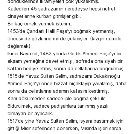
döndüklerinde ikramiyeleri çok yüksekmiş.
Katledilen 45 sadrazamın neredeyse hepsi nefret
cinayetlerine kurban gitmişler gibi.
Bir kaç örnek vermek isterim..
1453’de Çandarlı Halil Paşa’yı boğmak yetmemiş,
öncesinde gözlerine mil de çekmişler. (kızgın demirle
dağlamak)
İkinci Bayazid, 1482 yılında Gedik Ahmed Paşa’yı bir
akşam yemeğine davet etmiş , sofrada ona siyah bir
kaftan hediye etmiş, sonra da cellatlarına boğdurmuş.
1515’de Yavuz Sultan Selim, sadrazamı Dukakinoğlu
Ahmed Paşa’yı önce bizzat bıçaklayıp yaralamış, daha
sonra da cellatlarına adamın kafasını kestirmiş.
Kanı dökülmeden sadece iple boğma şekli ile
öldürülmek, sadece padişahlara tanınmış yazılı
olmayan bir ayrıcalık.
1517’de yine Yavuz Sultan Selim, isyanı bastırmak için
gittiği Mısır seferinden dönerken, Mısır’da işleri sarpa