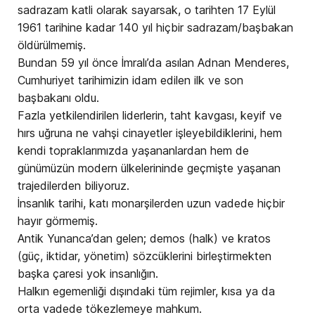
sadrazam katli olarak sayarsak, o tarihten 17 Eylül
1961 tarihine kadar 140 yıl hiçbir sadrazam/başbakan
öldürülmemiş.
Bundan 59 yıl önce İmralı’da asılan Adnan Menderes,
Cumhuriyet tarihimizin idam edilen ilk ve son
başbakanı oldu.
Fazla yetkilendirilen liderlerin, taht kavgası, keyif ve
hırs uğruna ne vahşi cinayetler işleyebildiklerini, hem
kendi topraklarımızda yaşananlardan hem de
günümüzün modern ülkelerininde geçmişte yaşanan
trajedilerden biliyoruz.
İnsanlık tarihi, katı monarşilerden uzun vadede hiçbir
hayır görmemiş.
Antik Yunanca’dan gelen; demos (halk) ve kratos
(güç, iktidar, yönetim) sözcüklerini birleştirmekten
başka çaresi yok insanlığın.
Halkın egemenliği dışındaki tüm rejimler, kısa ya da
orta vadede tökezlemeye mahkum.