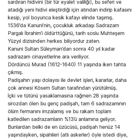
sardıran hidivini (bir tür eyalet valiliği), bu seferi ve
atadığı yeni hidivi eleştirdiği için atından indirip kafasını
kesip, yol boyunca kesik kafayı elinde taşımış.
1536’da Kanuni’nin, çocukluk arkadaşı Sadrazam
Pargalı İbrahim’i öldürttüğünü, tarih soslu Muhteşem
Yüzyıl dizisinden herkes biliyordur zaten.
Kanuni Sultan Süleyman’dan sonra 40 yıl kadar
sadrazam cinayetlerine ara veriliyor.
Dördüncü Murad (1612-1640) 11 yaşında iken tahta
çıkmış.
Padişahın yaşı dolayısı ile devlet işleri, kararlar, daha
çok annesi Kösem Sultan tarafından yürütülmüş.
İçki ve tütünü yasaklamasına rağmen 28 yaşında
sirozdan ölen bu genç padişah, tam 6 sadrazamının
ölüm fermanını imzalamış ve bu rakam toplam
katledilen sadrazamların %13’ü anlamına geliyor.
Bunlardan belki de en üzücüsü, padişah henüz 14
yaşındayken, sipahileri (atlı askerler) öyle istedi diye,