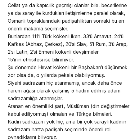
Cellat ya da kapıcılık geçmişi olanlar bile, becerilerine
ya da saray ile kurdukları iletişimlerine paralel olarak,
Osmanlı topraklarındaki padişahlıktan sonraki bu en
önemli makama seçilmişler.
Bunlardan 111’i Türk kökenli iken, 33’ü Arnavut, 24’ü
Kafkas (Abhaz, Çerkez), 20’si Slav, 5’i Rum, 3’ü Arap,
2’si Latin, 2’si Ermeni kökenli devşirmeler.
15’inin etnisitesi ise bilinmiyor.
Şu dönemde Hırvat kökenli bir Başbakan’ı düşünmek
zor olsa da, o yıllarda pekala olabiliyormuş.
Siyahi sadrazam hiç atanmamış, ancak daha önce
harem ağası olarak çalışmış 5 hadım edilmiş adam
sadrazamlığa atanmışlar.
Aranan en önemli iki şart, Müslüman (din değiştirmeler
kabul ediliyormuş) olmaları ve Türkçe bilmeleri.
Kadın sadrazam yok hiç, ama bir çok saraylı kadının
sadrazam hatta padişah seçiminde önemli rol
oynadıklarını biliyoruz.