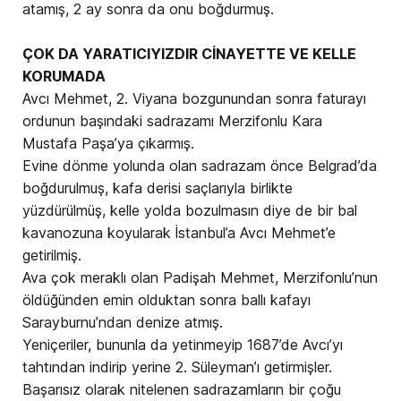
atamış, 2 ay sonra da onu boğdurmuş.
ÇOK DA YARATICIYIZDIR CİNAYETTE VE KELLE
KORUMADA
Avcı Mehmet, 2. Viyana bozgunundan sonra faturayı
ordunun başındaki sadrazamı Merzifonlu Kara
Mustafa Paşa’ya çıkarmış.
Evine dönme yolunda olan sadrazam önce Belgrad’da
boğdurulmuş, kafa derisi saçlarıyla birlikte
yüzdürülmüş, kelle yolda bozulmasın diye de bir bal
kavanozuna koyularak İstanbul’a Avcı Mehmet’e
getirilmiş.
Ava çok meraklı olan Padişah Mehmet, Merzifonlu’nun
öldüğünden emin olduktan sonra ballı kafayı
Sarayburnu’ndan denize atmış.
Yeniçeriler, bununla da yetinmeyip 1687’de Avcı’yı
tahtından indirip yerine 2. Süleyman’ı getirmişler.
Başarısız olarak nitelenen sadrazamların bir çoğu