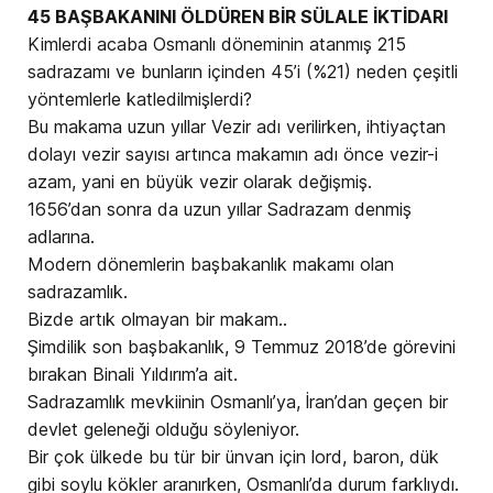
45 BAŞBAKANINI ÖLDÜREN BİR SÜLALE İKTİDARI
Kimlerdi acaba Osmanlı döneminin atanmış 215
sadrazamı ve bunların içinden 45’i (%21) neden çeşitli
yöntemlerle katledilmişlerdi?
Bu makama uzun yıllar Vezir adı verilirken, ihtiyaçtan
dolayı vezir sayısı artınca makamın adı önce vezir-i
azam, yani en büyük vezir olarak değişmiş.
1656’dan sonra da uzun yıllar Sadrazam denmiş
adlarına.
Modern dönemlerin başbakanlık makamı olan
sadrazamlık.
Bizde artık olmayan bir makam..
Şimdilik son başbakanlık, 9 Temmuz 2018’de görevini
bırakan Binali Yıldırım’a ait.
Sadrazamlık mevkiinin Osmanlı’ya, İran’dan geçen bir
devlet geleneği olduğu söyleniyor.
Bir çok ülkede bu tür bir ünvan için lord, baron, dük
gibi soylu kökler aranırken, Osmanlı’da durum farklıydı.