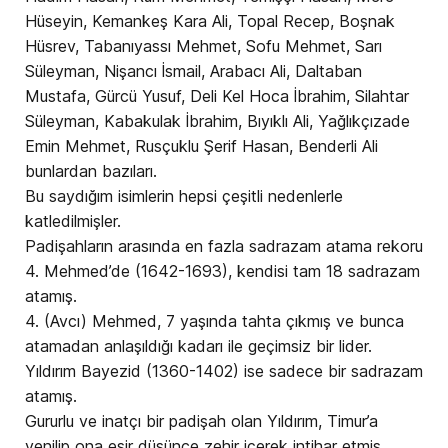
Hüseyin, Kemankeş Kara Ali, Topal Recep, Boşnak
Hüsrev, Tabanıyassı Mehmet, Sofu Mehmet, Sarı
Süleyman, Nişancı İsmail, Arabacı Ali, Daltaban
Mustafa, Gürcü Yusuf, Deli Kel Hoca İbrahim, Silahtar
Süleyman, Kabakulak İbrahim, Bıyıklı Ali, Yağlıkçızade
Emin Mehmet, Rusçuklu Şerif Hasan, Benderli Ali
bunlardan bazıları.
Bu saydığım isimlerin hepsi çeşitli nedenlerle
katledilmişler.
Padişahların arasında en fazla sadrazam atama rekoru
4. Mehmed’de (1642-1693), kendisi tam 18 sadrazam
atamış.
4. (Avcı) Mehmed, 7 yaşında tahta çıkmış ve bunca
atamadan anlaşıldığı kadarı ile geçimsiz bir lider.
Yıldırım Bayezid (1360-1402) ise sadece bir sadrazam
atamış.
Gururlu ve inatçı bir padişah olan Yıldırım, Timur’a
yenilip ona esir düşünce zehir içerek intihar etmiş.