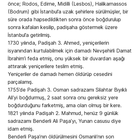
önce; Rodos, Edirne, Midilli (Lesbos), Halikarnassos
(Bodrum) gibi İstanbul’a uzak şehirlere sürülmüşler, bir
süre orada hapsedildikten sonra önce boğdurulup
sonra kafaları kesilip, padişaha göstermek üzere
İstanbul’a getirilmiş.
1730 yılında, Padişah 3. Ahmed, yeniçerilerin
isyanından kurtulabilmek için damadı Nevşehirli Damat
İbrahim’i feda etmiş, onu yüksek bir duvardan aşağı
attırarak yeniçerilere teslim etmiş.
Yeniçeriler de damadı hemen öldürüp cesedini
parçalamış.
1755’de Padişah 3. Osman sadrazamı Silahtar Bıyıklı
Ali’yi boğdurmuş, 2 saat sonra onu gereksiz yere
boğdurduğunu farketmiş, ama olan olmuş bir kere.
1821 yılında Padişah 2. Mahmud, henüz 9 günlük
sadrazamı Benderli Ali Paşa’yı, Yunan casusu diye
idam etmiş.
Benderli Paşa’nın öldürülmesini Osmanlı’nın son