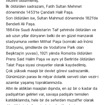
vezirini öldürmemiş.
İlk öldürülen sadrazam, Fatih Sultan Mehmet
döneminde 1453’te Çandarlı Halil Paşa.
Son öldürülen ise, Sultan Mahmud döneminde 1821’de
Benderli Ali Paşa.
1884’de Suudi Arabistan’ın Taif şehrinde öldürülen ve
adı uzun yıllar dünyanın belki de en güzel manzaralı
stadyumuna verilen Mithat Paşa (sonraki adı İnönü
Stadyumu, şimdilerde de Vodafone Park olan
Beşiktaş’ın yuvası), 1921 yılında Roma’da öldürülen
Prens Said Halim Paşa ve aynı yıl Berlin’de öldürülen
Talat Paşa siyasi cinayetler olarak kaydedilmiş.
Çok yüksek maaşlı bir devlet görevi sadrazamlık.
Günümüzün parası ile milyar dolarlık serveti olan vezir-i
azamlar yaşamış topraklarımızda.
Altın ile aldıkları maaşları dışında, en az bir o kadar da
padişahtan gelirleri var, savaşa padişahı temsilen
katıldıklarında, hele bir de seferden muzaffer olarak